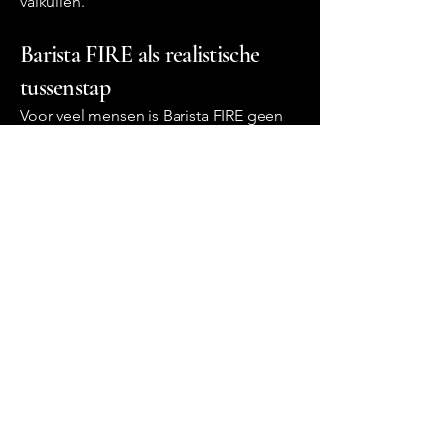
valkuilen.
Barista FIRE als realistische
tussenstap
Voor veel mensen is Barista FIRE geen
eindpunt, maar een bewuste tussenfase.
Het kan dienen als overgang naar
volledige financiële onafhankelijkheid,
of juist als duurzame levensstijl voor de
lange termijn. Door eerder vrijheid te
kopen met tijd in plaats van geld,
kiezen steeds meer mensen voor deze
pragmatische vorm van FIRE.
Op deze pagina vind je alles wat je
nodig hebt om die afweging rationeel,
onderbouwd en realistisch te maken.