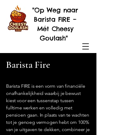
"Op Weg naar
Barista FIRE –
Mét Cheesy
Goulash"
Barista Fire
Barista FIRE is een vorm van financiële
onafhankelijkheid waarbij je bewust
kiest voor een tussenstap tussen
fulltime werken en volledig met
pensioen gaan. In plaats van te wachten
tot je genoeg vermogen hebt om 100%
van je uitgaven te dekken, combineer je