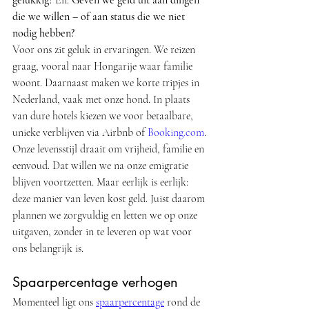
die we willen – of aan status die we niet 
nodig hebben?
Voor ons zit geluk in ervaringen. We reizen 
graag, vooral naar Hongarije waar familie 
woont. Daarnaast maken we korte tripjes in 
Nederland, vaak met onze hond. In plaats 
van dure hotels kiezen we voor betaalbare, 
unieke verblijven via Airbnb of 
Booking.com
.
Onze levensstijl draait om vrijheid, familie en 
eenvoud. Dat willen we na onze emigratie 
blijven voortzetten. Maar eerlijk is eerlijk: 
deze manier van leven kost geld. Juist daarom 
plannen we zorgvuldig en letten we op onze 
uitgaven, zonder in te leveren op wat voor 
ons belangrijk is.
Spaarpercentage verhogen
Momenteel ligt ons 
spaarpercentage
 rond de 