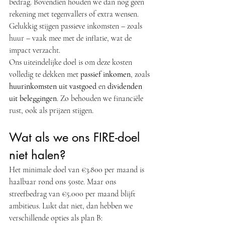
bedrag. Bovendien houden we dan nog geen 
rekening met tegenvallers of extra wensen. 
Gelukkig stijgen passieve inkomsten – zoals 
huur – vaak mee met de inflatie, wat de 
impact verzacht.
Ons uiteindelijke doel is om deze kosten 
volledig te dekken met 
passief inkomen
, zoals 
huurinkomsten uit vastgoed
 en 
dividenden 
uit beleggingen
. Zo behouden we financiële 
rust, ook als prijzen stijgen.
Wat als we ons FIRE-doel 
niet halen?
Het minimale doel van €3.800 per maand is 
haalbaar rond ons 50ste. Maar ons 
streefbedrag van €5.000 per maand blijft 
ambitieus. Lukt dat niet, dan hebben we 
verschillende opties als plan B: