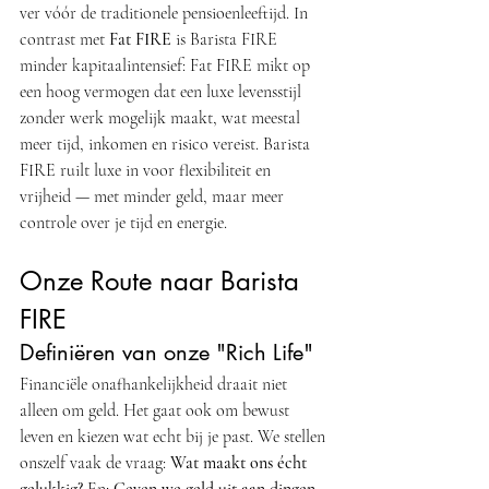
ver vóór de traditionele pensioenleeftijd. In 
contrast met 
Fat FIRE
 is Barista FIRE 
minder kapitaalintensief: Fat FIRE mikt op 
een hoog vermogen dat een luxe levensstijl 
zonder werk mogelijk maakt, wat meestal 
meer tijd, inkomen en risico vereist. Barista 
FIRE ruilt luxe in voor flexibiliteit en 
vrijheid — met minder geld, maar meer 
controle over je tijd en energie.
Onze Route naar Barista 
FIRE
Definiëren van onze "Rich Life"
Financiële onafhankelijkheid draait niet 
alleen om geld. Het gaat ook om bewust 
leven en kiezen wat echt bij je past. We stellen 
onszelf vaak de vraag: 
Wat maakt ons écht 
gelukkig?
 En: 
Geven we geld uit aan dingen 