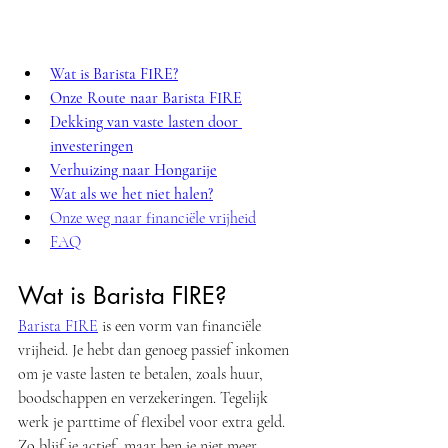
Wat is Barista FIRE?
Onze Route naar Barista FIRE
Dekking van vaste lasten door 
investeringen
Verhuizing naar Hongarije
Wat als we het niet halen?
Onze weg naar financiële vrijheid
FAQ
Wat is Barista FIRE?
Barista FIRE
 is een vorm van financiële 
vrijheid. Je hebt dan genoeg passief inkomen 
om je vaste lasten te betalen, zoals huur, 
boodschappen en verzekeringen. Tegelijk 
werk je parttime of flexibel voor extra geld. 
Zo blijf je actief, maar ben je niet meer 