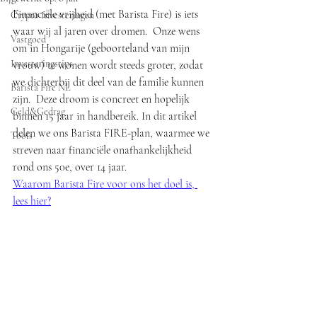
Financiële vrijheid (met Barista Fire) is iets 
Crypto Investeringen
waar wij al jaren over dromen.  Onze wens 
Vastgoed
om in Hongarije (geboorteland van mijn 
Investeringstips
vrouw) te wonen wordt steeds groter, zodat 
we dichterbij dit deel van de familie kunnen 
Barista Fire NL
zijn.  Deze droom is concreet en hopelijk 
Geld&Gedrag
binnen 15 jaar in handbereik. In dit artikel 
delen we ons Barista FIRE-plan, waarmee we 
Tools
streven naar financiële onafhankelijkheid 
rond ons 50e, over 14 jaar.
Waarom Barista Fire voor ons het doel is, 
lees hier?