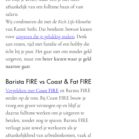
afhankelijk van een fulltime baan of vast 
salaris.
Wij combineren dit met de 
Rich Life
-filosofie 
van Ramit Sethi. Dat betekent: bewust kiezen 
voor 
uitgaven die je gelukkig maken
. Denk 
aan reizen, tijd met familie of een hobby die 
écht bij je past. Het gaat niet om minder geld 
uitgeven, maar om 
beter kiezen waar je geld 
naartoe gaat
.
Barista FIRE vs Coast & Fat FIRE
Vergeleken met 
Coast FIRE
 zit Barista FIRE 
eerder op de rem. Bij Coast FIRE bouw je 
vroeg een groot vermogen op en blijf je 
daarna fulltime werken om je uitgaven te 
betalen, zonder nog te sparen. Barista FIRE 
verlaagt juist zowel je werkuren als je 
afhankelijkheid van arbeidsinkomen, vaak al 