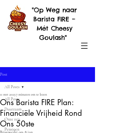
"Op Weg naar
Barista FIRE –
Mét Cheesy
Goulash"
Post
All Posts
11 mrt 2025
7 minuten om te lezen
All Posts
Ons Barista FIRE Plan:
Duurzaam
Financiële Vrijheid Rond
Onze reis
Ons 50ste
Pensioen
Bijgewerkt op:
8 jan