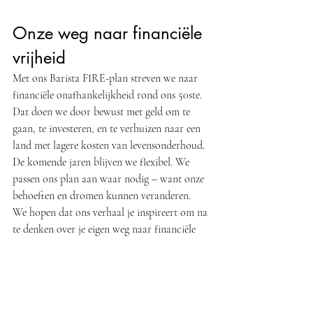
Onze weg naar financiële 
vrijheid
Met ons Barista FIRE-plan streven we naar 
financiële onafhankelijkheid rond ons 50ste. 
Dat doen we door bewust met geld om te 
gaan, te investeren, en te verhuizen naar een 
land met lagere kosten van levensonderhoud.
De komende jaren blijven we flexibel. We 
passen ons plan aan waar nodig – want onze 
behoeften en dromen kunnen veranderen.
We hopen dat ons verhaal je inspireert om na 
te denken over je eigen weg naar financiële 
vrijheid. Wat betekent een 
Rich Life
 voor jou? 
En hoe kun je vandaag al beginnen met het 
bouwen van dat leven?