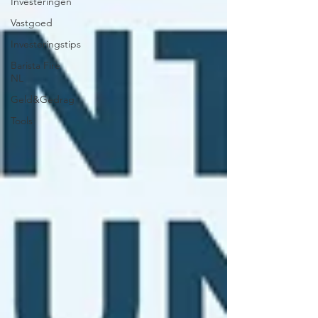
Investeringen
Vastgoed
Investeringstips
Barista Fire
NL
Geld&Gedrag
Tools