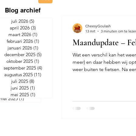
Blog archief
juli 2026
(5)
5 posts
Barista Fire NL
Geld&Gedr
juli 2026
(5)
5 posts
CheesyGoulash
april 2026
(3)
3 posts
april 2026
(3)
3 posts
13 mrt
3 minuten om te leze
maart 2026
(1)
1 post
aart 2026
(1)
1 post
Maandupdate – Feb
februari 2026
(1)
1 post
bruari 2026
(1)
1 post
januari 2026
(1)
1 post
anuari 2026
(1)
1 post
december 2025
(5)
5 posts
Wat een verschil kan het wee
cember 2025
(5)
5 posts
oktober 2025
(1)
1 post
meer) en daar hebben wij opti
tober 2025
(1)
1 post
september 2025
(4)
4 posts
weer buiten te fietsen. Na ee
tember 2025
(4)
4 posts
augustus 2025
(11)
11 posts
ustus 2025
(11)
11 posts
juli 2025
(8)
8 posts
juli 2025
(8)
8 posts
juni 2025
(1)
1 post
juni 2025
(1)
1 post
mei 2025
(1)
1 post
mei 2025
(1)
1 post