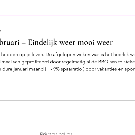
ag
Tools
n
ruari – Eindelijk weer mooi weer
r hebben op je leven. De afgelopen weken was is het heerlijk w
maal van geprofiteerd door regelmatig al de BBQ aan te steken 
n dure januari maand ( +- 9% spaarratio ) door vakanties en spo
Privacy policy