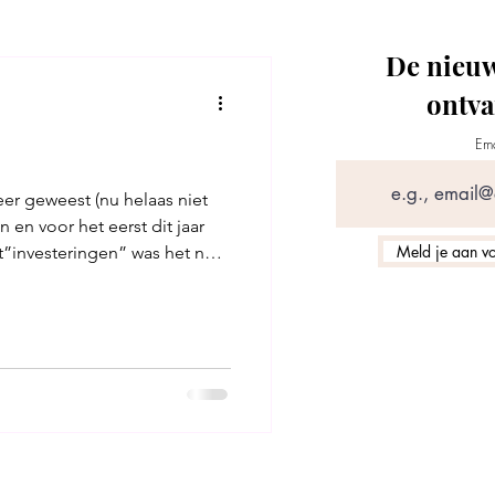
De nieuw
ontv
Ema
eer geweest (nu helaas niet
en voor het eerst dit jaar
Meld je aan voo
rt”investeringen” was het nu
de beurt aan een heerlijk korte maand waarin het zowel financieel als sportief prima is verlopen. Sportief & gezond leven