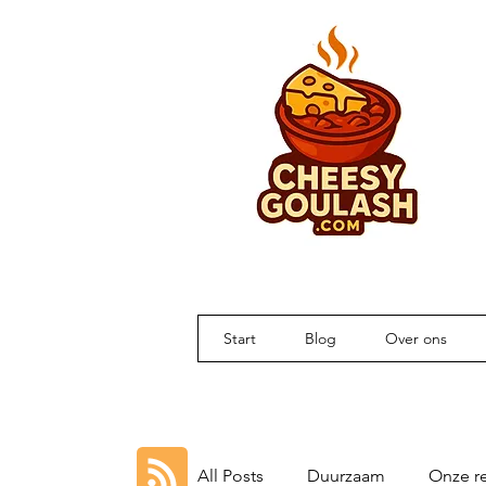
Start
Blog
Over ons
All Posts
Duurzaam
Onze re