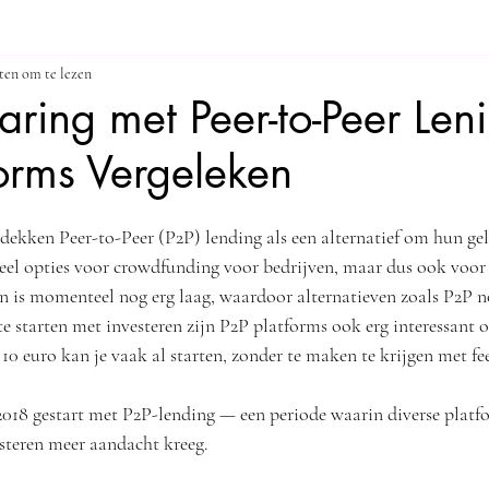
ten om te lezen
ag
Tools
ring met Peer-to-Peer Len
forms Vergeleken
ekken Peer-to-Peer (P2P) lending als een alternatief om hun geld
veel opties voor crowdfunding voor bedrijven, maar dus ook voor 
n is momenteel nog erg laag, waardoor alternatieven zoals P2P n
e starten met investeren zijn P2P platforms ook erg interessant 
10 euro kan je vaak al starten, zonder te maken te krijgen met fee
/2018 gestart met P2P-lending — een periode waarin diverse pla
steren meer aandacht kreeg.