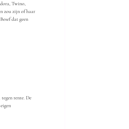
ndora, Twino, 
n zou zijn of haar 
Besef dat geen 
 tegen rente. De 
 eigen 