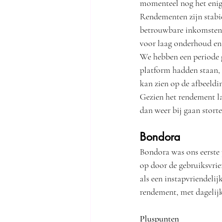
momenteel nog het enige
Rendementen zijn stabie
betrouwbare inkomsten.
voor laag onderhoud en r
We hebben een periode 
platform hadden staan, m
kan zien op de afbeeldin
Gezien het rendement lat
dan weer bij gaan storte
Bondora
Bondora was ons eerste 
op door de gebruiksvrie
als een instapvriendeli
rendement, met dagelijk
Pluspunten