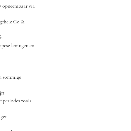
/7 opneembaar via 
 gehele Go & 
t.
opese leningen en 
en sommige 
ft.
e periodes zoals 
igen 