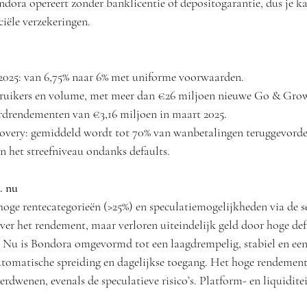
dora opereert zonder banklicentie of depositogarantie, dus je kap
ciële verzekeringen.
 2025: van 6,75% naar 6% met uniforme voorwaarden.
ebruikers en volume, met meer dan €26 miljoen nieuwe Go & Grow
rdrendementen van €3,16 miljoen in maart 2025.
overy: gemiddeld wordt tot 70% van wanbetalingen teruggevorder
n het streefniveau ondanks defaults.
. nu
ge rentecategorieën (>25%) en speculatiemogelijkheden via de s
er het rendement, maar verloren uiteindelijk geld door hoge def
. Nu is Bondora omgevormd tot een laagdrempelig, stabiel en ee
omatische spreiding en dagelijkse toegang. Het hoge rendement 
rdwenen, evenals de speculatieve risico’s. Platform- en liquiditeit