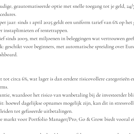
ige, geautomatiseerde optie met snelle toegang tot je geld, 24
cedures.
per jaar: sinds 1 april 2025 geldt een uniform tarief van 6% op het
 instaplimieten of rentetrappen.
tief sinds 2009, met miljoenen in beleggingen wat vertrouwen geef
k: geschikt voor beginners, met automatische spreiding over Eur
ashboard.
tot circa 6%, wat lager is dan eerdere risicovollere categorieën 
orms.
tie, waardoor het risico van wanbetaling bij de investeerder blij
it: hoewel dagelijkse opnames mogelijk zijn, kan dit in stressvoll
eiden tot gefaseerde uitbetalingen.
re markt voor Portfolio Manager/Pro; Go & Grow biedt vooral e