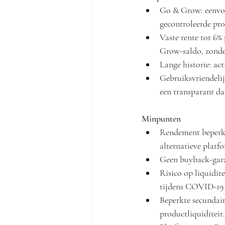
Go & Grow: eenvoud
gecontroleerde pro
Vaste rente tot 6% 
Grow-saldo, zonder
Lange historie: ac
Gebruiksvriendelij
een transparant d
Minpunten
Rendement beperkt 
alternatieve platf
Geen buyback-garan
Risico op liquidite
tijdens COVID-19 l
Beperkte secundai
productliquiditeit.