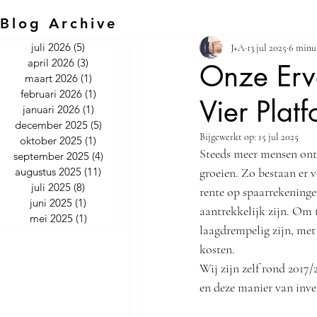
Blog Archive
juli 2026
(5)
5 posts
J+A
13 jul 2025
6 minu
Barista Fire NL
Geld&Gedr
april 2026
(3)
3 posts
Onze Erva
maart 2026
(1)
1 post
februari 2026
(1)
1 post
Vier Plat
januari 2026
(1)
1 post
december 2025
(5)
5 posts
Bijgewerkt op:
15 jul 2025
oktober 2025
(1)
1 post
Steeds meer mensen ontd
september 2025
(4)
4 posts
augustus 2025
(11)
11 posts
groeien. Zo bestaan er 
juli 2025
(8)
8 posts
rente op spaarrekeninge
juni 2025
(1)
1 post
aantrekkelijk zijn. Om t
mei 2025
(1)
1 post
laagdrempelig zijn, met 
kosten. 
Wij zijn zelf rond 2017
en deze manier van inve