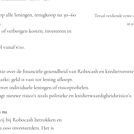
p alle leningen, terugkoop na 30–60 
Totaal verdiende rente o
.
in 2
 of verborgen kosten; investeren in 
l vanaf €10.
ie over de financiële gezondheid van Robocash en kredietverstre
kt; geld is vast tot lening afloopt.
ver individuele leningen of risicoprofielen.
t nieuwe risico’s zoals politieke en kredietwaardigheidsrisico’s.
n nu
wij bij Robocash betrokken en 
1.000 investeerders. Het is 