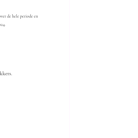
ver de hele periode en 
024.
kkers.