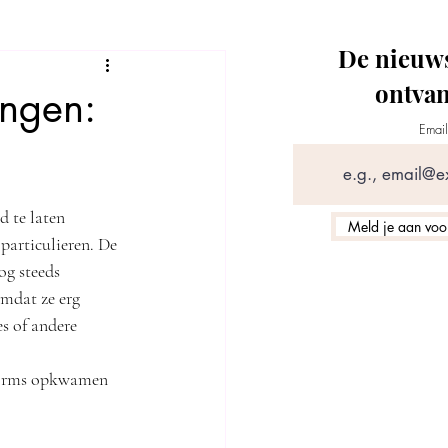
De nieuws
ontva
ingen:
Email
 te laten 
Meld je aan voor 
particulieren. De 
og steeds 
omdat ze erg 
s of andere 
tforms opkwamen 