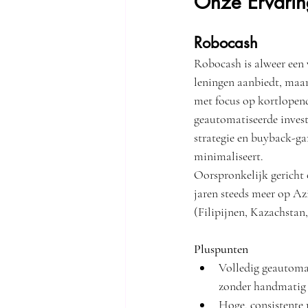
Onze Ervarin
Robocash
Robocash is alweer een 
leningen aanbiedt, maar 
met focus op kortlopen
geautomatiseerde invest
strategie en buyback-gar
minimaliseert.
Oorspronkelijk gericht 
jaren steeds meer op Az
(Filipijnen, Kazachstan,
Pluspunten
Volledig geautomat
zonder handmatig s
Hoge, consistente