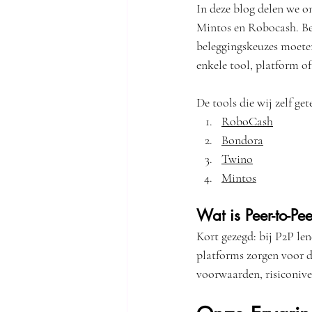
In deze blog delen we o
Mintos en Robocash. Bela
beleggingskeuzes moeten
enkele tool, platform of
De tools die wij zelf get
RoboCash
Bondora
Twino
Mintos
Wat is Peer-to-Pe
Kort gezegd: bij P2P len
platforms zorgen voor de
voorwaarden, risiconiv