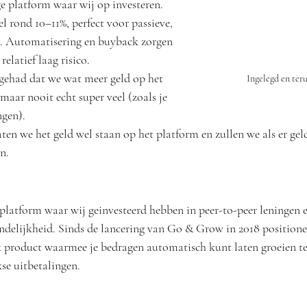
 platform waar wij op investeren. 
l rond 10–11%, perfect voor passieve, 
 Automatisering en buyback zorgen 
elatief laag risico. 
gehad dat we wat meer geld op het 
Ingelegd en teru
aar nooit echt super veel (zoals je 
gen). 
en we het geld wel staan op het platform en zullen we als er geld
n. 
platform waar wij geinvesteerd hebben in peer-to-peer leningen en
ndelijkheid. Sinds de lancering van Go & Grow in 2018 positione
jk product waarmee je bedragen automatisch kunt laten groeien te
se uitbetalingen.