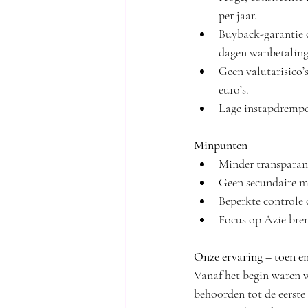
per jaar.
Buyback-garantie o
dagen wanbetaling
Geen valutarisico’s
euro’s.
Lage instapdrempe
Minpunten
Minder transparant
Geen secundaire mar
Beperkte controle o
Focus op Azië breng
Onze ervaring – toen e
Vanaf het begin waren 
behoorden tot de eerste 