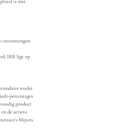
itaal is niet 
-investeringen 
d; IRR ligt op 
ecundaire markt. 
ault-percentages 
nvoudig product 
en de actieve 
srisico’s blijven.