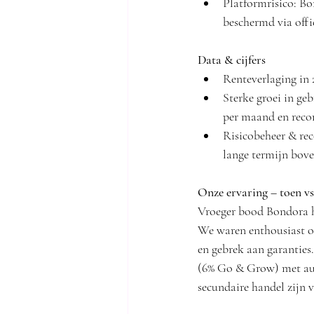
Platformrisico: Bon
beschermd via offi
Data & cijfers
Renteverlaging in
Sterke groei in g
per maand en reco
Risicobeheer & rec
lange termijn bove
Onze ervaring – toen vs
Vroeger bood Bondora ho
We waren enthousiast ov
en gebrek aan garanties
(6% Go & Grow) met aut
secundaire handel zijn ve