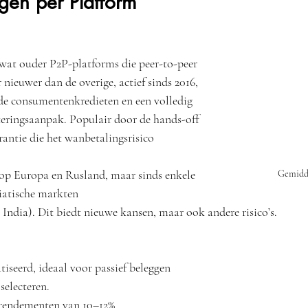
gen per Platform
wat ouder P2P-platforms die peer-to-peer 
nieuwer dan de overige, actief sinds 2016, 
de consumentenkredieten en een volledig 
eringsaanpak. Populair door de hands-off 
antie die het wanbetalingsrisico 
op Europa en Rusland, maar sinds enkele 
Gemidd
iatische markten 
 India). Dit biedt nieuwe kansen, maar ook andere risico’s.
iseerd, ideaal voor passief beleggen 
electeren.
 rendementen van 10–12% 