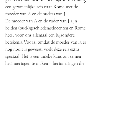
een gezamenlijke reis naar 
Rome
 met de 
moeder van A en de ouders van J.
De moeder van A en de vader van J zijn 
beiden (oud-)geschiedenisdocenten en Rome 
heeft voor ons allemaal een bijzondere 
betekenis. Vooral omdat de moeder van A er 
nog nooit is geweest, voelt deze reis extra 
speciaal. Het is een unieke kans om samen 
herinneringen te maken – herinneringen die 
ons misschien nog meer waard zijn dan een 
verre Azië-trip.
💡 
Tip!: Als je een accommodatie wilt boeken in 
Italie dan is de volgende website echt veel 
goedkoper dan 
Booking.com
 (voor ons scheelde het 
500 euro voor 1 week in Rome) 
Bed-and-
Breakfast.it