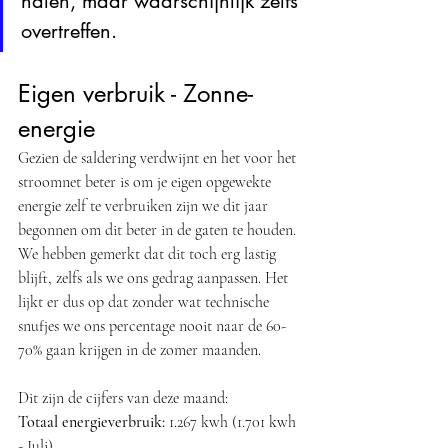
halen, maar waarschijnlijk zelfs 
overtreffen.
Eigen verbruik - Zonne-
energie
Gezien de saldering verdwijnt en het voor het 
stroomnet beter is om je eigen opgewekte 
energie zelf te verbruiken zijn we dit jaar 
begonnen om dit beter in de gaten te houden. 
We hebben gemerkt dat dit toch erg lastig 
blijft, zelfs als we ons gedrag aanpassen. Het 
lijkt er dus op dat zonder wat technische 
snufjes we ons percentage nooit naar de 60-
70% gaan krijgen in de zomer maanden. 
Dit zijn de cijfers van deze maand: 
Totaal energieverbruik:
 1.267 kwh (1.701 kwh 
- Juli)