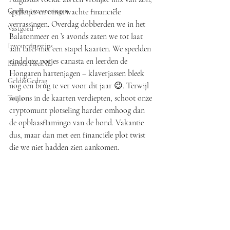
Crypto Investeringen
spelletjes en onverwachte financiële 
verrassingen. Overdag dobberden we in het 
Vastgoed
Balatonmeer en ’s avonds zaten we tot laat 
Investeringstips
aan tafel met een stapel kaarten. We speelden 
eindeloze potjes canasta en leerden de 
Barista Fire NL
Hongaren hartenjagen – klaverjassen bleek 
Geld&Gedrag
nog een brug te ver voor dit jaar 😉. Terwijl 
wij ons in de kaarten verdiepten, schoot onze 
Tools
cryptomunt plotseling harder omhoog dan 
de opblaasflamingo van de hond. Vakantie 
dus, maar dan met een financiële plot twist 
die we niet hadden zien aankomen.