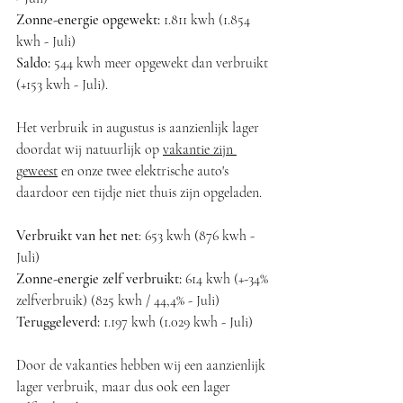
Zonne-energie opgewekt: 
1.811 kwh (1.854 
kwh - Juli)
Saldo:
 544 kwh meer opgewekt dan verbruikt 
(+153 kwh - Juli).
Het verbruik in augustus is aanzienlijk lager 
doordat wij natuurlijk op 
vakantie zijn 
geweest
 en onze twee elektrische auto's 
daardoor een tijdje niet thuis zijn opgeladen. 
Verbruikt van het net
: 653 kwh (876 kwh - 
Juli)
Zonne-energie zelf verbruikt:
 614 kwh (+-34% 
zelfverbruik) (825 kwh / 44,4% - Juli)
Teruggeleverd: 
1.197 kwh (1.029 kwh - Juli)
Door de vakanties hebben wij een aanzienlijk 
lager verbruik, maar dus ook een lager 