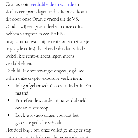
Cronos-coin
verdubbelde in waarde
 in 
slechts een paar dagen tijd. Uiteraard komt 
dit door onze Oranje vriend uit de VS. 
Omdat wij een groot deel van onze coins 
hebben vastgezet in een 
EARN-
programma
 (waarbij je rente ontvangt op je 
ingelegde coins), betekende dit dat ook de 
wekelijkse rente-uitbetalingen ineens 
verdubbelden.
Toch blijft onze strategie ongewijzigd: we 
willen onze 
crypto-exposure verkleinen
.
Inleg afgebouwd:
 € 2.000 minder in één 
maand
Portefeuillewaarde:
 bijna verdubbeld 
ondanks verkoop
Lock-up:
 >200 dagen voordat het 
grootste gedeelte vrijvalt
Het doel blijft om onze volledige inleg er stap 
voor stap uit te halen en de resterende winst 