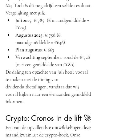
663. Toch is dit nog altijd een solide resultaat.
Vergelijking met juli:
Juli 2025:
 € 785  (6 maandgemiddelde = 
€603)
Augustus 2025:
 € 758 (6 
maandgemiddelde = €646)
Plan augustus:
 € 663
Verwachting september:
 rond de € 728 
(met een gemiddelde van €680)
De daling ten opzichte van Juli heeft vooral 
te maken met de timing van 
dividenduitbetalingen, vandaar dat wij 
vooral kijken naar een 6-maanden gemiddeld 
inkomen.
Crypto: Cronos in de lift 🚀
Een van de opvallendste ontwikkelingen deze 
maand kwam uit de crypto-hoek. Onze 