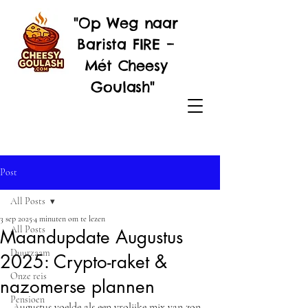
"Op Weg naar
Barista FIRE –
Mét Cheesy
Goulash"
Post
All Posts
3 sep 2025
4 minuten om te lezen
All Posts
Maandupdate Augustus
Duurzaam
2025: Crypto-raket &
Onze reis
nazomerse plannen
Pensioen
Augustus voelde als een vrolijke mix van zon, 