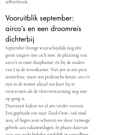
zelfverbruik.
Vooruitblik september: 
airco’s en een droomreis 
dichterbij
September brengt waarschijnlijk nog één 
grote uitgave met zich mee: de plaatsing van 
airco’s in onze slaapkamer én bij de ouders 
van J in de woonkamer. Niet per se een pure 
zomerluxe, maar een praktische keuze: airco’s 
zijn in de winter ideaal om kort bij te 
verwarmen als de vloerverwarming nog niet 
op gang is.
Daarnaast kijken we al iets verder vooruit. 
Een geplande reis naar Zuid-Oost-Azië eind 
2025 of begin 2026 schuiven we door vanwege 
gebrek aan vakantiedagen. In plaats daarvan 
gaat een 
oude belofte eindelijk in vervulling
: 