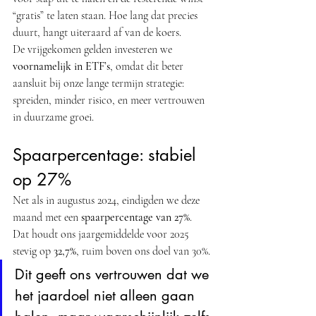
“gratis” te laten staan. Hoe lang dat precies 
duurt, hangt uiteraard af van de koers.
De vrijgekomen gelden investeren we 
voornamelijk in ETF’s
, omdat dit beter 
aansluit bij onze lange termijn strategie: 
spreiden, minder risico, en meer vertrouwen 
in duurzame groei.
Spaarpercentage: stabiel 
op 27%
Net als in augustus 2024, eindigden we deze 
maand met een 
spaarpercentage van 27%
. 
Dat houdt ons jaargemiddelde voor 2025 
stevig op 
32,7%
, ruim boven ons doel van 30%.
Dit geeft ons vertrouwen dat we 
het jaardoel niet alleen gaan 